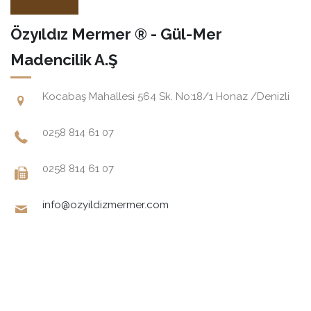
Özyıldız Mermer ® - Gül-Mer
Madencilik A.Ş
Kocabaş Mahallesi 564 Sk. No:18/1 Honaz /Denizli
0258 814 61 07
0258 814 61 07
info@ozyildizmermer.com