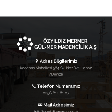
ÖZYILDIZ MERMER
GÜL-MER MADENCİLİK A.Ş
Adres Bilgilerimiz
Kocabaş Mahallesi 564 Sk. No:18/1 Honaz
/Denizli
Telefon Numaramız
0258 814 61 07
Mail Adresimiz
info@ozyildizmermer.com